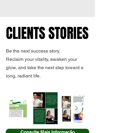
CLIENTS STORIES
CLIENTS STORIES
Be the next success story.
Reclaim your vitality, awaken your
glow, and take the next step toward a
long, radiant life.
Consulte Mais Informação