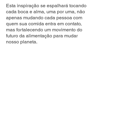
Esta inspiração se espalhará tocando
cada boca e alma, uma por uma, não
apenas mudando cada pessoa com
quem sua comida entra em contato,
mas fortalecendo um movimento do
futuro da alimentação para mudar
nosso planeta.
Com muito amor,
Cam Borges
Desenvolvedor de Construtor
Tati
I look for her services as nutritionist
because I wanted to lose weight.
In only 1 week of following instructions
of BuenoSeeds Nutrition I lost 4